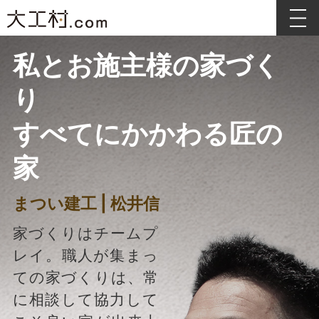
私とお施主様の家づく
り
すべてにかかわる匠の
家
まつい建工 | 松井信
家づくりはチームプ
レイ。職人が集まっ
ての家づくりは、常
に相談して協力して