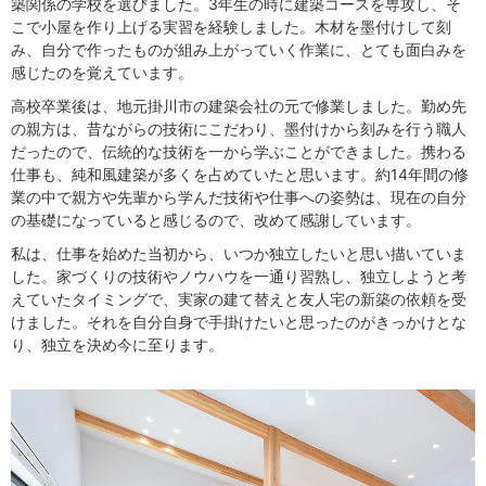
築関係の学校を選びました。3年生の時に建築コースを専攻し、そ
こで小屋を作り上げる実習を経験しました。木材を墨付けして刻
み、自分で作ったものが組み上がっていく作業に、とても面白みを
感じたのを覚えています。
高校卒業後は、地元掛川市の建築会社の元で修業しました。勤め先
の親方は、昔ながらの技術にこだわり、墨付けから刻みを行う職人
だったので、伝統的な技術を一から学ぶことができました。携わる
仕事も、純和風建築が多くを占めていたと思います。約14年間の修
業の中で親方や先輩から学んだ技術や仕事への姿勢は、現在の自分
の基礎になっていると感じるので、改めて感謝しています。
私は、仕事を始めた当初から、いつか独立したいと思い描いていま
した。家づくりの技術やノウハウを一通り習熟し、独立しようと考
えていたタイミングで、実家の建て替えと友人宅の新築の依頼を受
けました。それを自分自身で手掛けたいと思ったのがきっかけとな
り、独立を決め今に至ります。