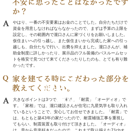
やはり、一番の不安要素はお金のことでした。自分たちだけで
資金を用意しなければならなかったので、まずは予算の上限を
設定し、その範囲内で瀧口さんに家づくりをお願いしました。
仮住まいへの引っ越し、また仮住まいから完成した家への引っ
越しも、自分たちで行い、出費を抑えました。瀧口さんが、補
助金制度に詳しかったり、展示品のフル装備のバスルームセッ
トを格安で見つけて来てくださったりしたのも、とても有り難
かったです。
施工レポート
瀧口建設
I様邸
大きなポイントは3つで、「家相」「耐震」「オーディオ」で
す。「家相」では、瀧口建設さんが住宅に九星気学も取り入れ
ているということで、安心してお任せできました。「耐震」で
は、もともと築43年の家だったので、耐震補強工事を重視し
てもらい、制震装置も取り付けて頂きました。「オーディオ」
は、昔から音楽好きだったので、これまで取り揃えた7.1chオ