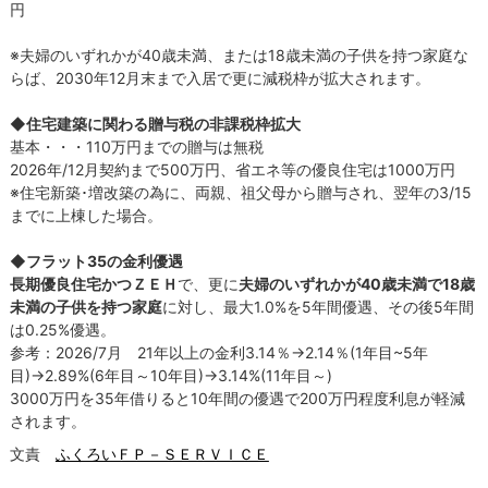
円
※夫婦のいずれかが40歳未満、または18歳未満の子供を持つ家庭な
らば、2030年12月末まで入居で更に減税枠が拡大されます。
◆
住宅建築に関わる贈与税の非課税枠拡大
基本・・・110万円までの贈与は無税
2026年/12月契約まで500万円、省エネ等の優良住宅は1000万円
※住宅新築･増改築の為に、両親、祖父母から贈与され、翌年の3/15
までに上棟した場合。
◆フラット35の金利優遇
長期優良住宅かつＺＥＨ
で、更に
夫婦のいずれかが40歳未満で18歳
未満の子供を持つ家庭
に対し、最大1.0%を5年間優遇、その後5年間
は0.25%優遇。
参考：2026/7月 21年以上の金利3.14％→2.14％(1年目~5年
目)→2.89%(6年目～10年目)→3.14%(11年目～)
3000万円を35年借りると10年間の優遇で200万円程度利息が軽減
されます。
文責
ふくろいＦＰ－ＳＥＲＶＩＣＥ