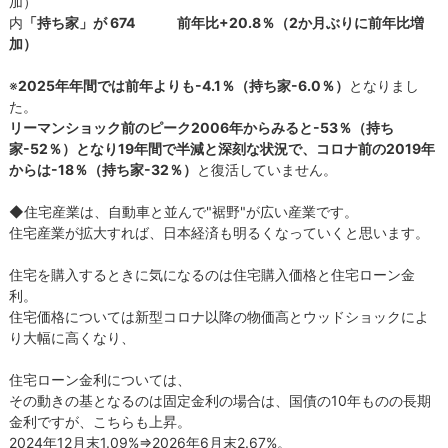
加）
内
「持ち家」が 674 前年比+20.8％（2か月ぶりに前年比増
加）
※
2025年年間では前年よりも-4.1％（持ち家-6.0％）
となりまし
た。
リーマンショック前のピーク
2006年からみると-53％（持ち
家-52％）となり19年間で半減
と深刻な状況で、コロナ前の2019年
からは-18％（持ち家-32％）
と復活していません。
◆住宅産業は、自動車と並んで"裾野"が広い産業です。
住宅産業が拡大すれば、日本経済も明るくなっていくと思います。
住宅を購入するときに気になるのは住宅購入価格と住宅ローン金
利。
住宅価格については新型コロナ以降の物価高とウッドショックによ
り大幅に高くなり、
住宅ローン金利については、
その動きの基となるのは固定金利の場合は、国債の10年ものの長期
金利ですが、こちらも上昇。
2024年12月末1.09%⇒2026年6月末2.67%。