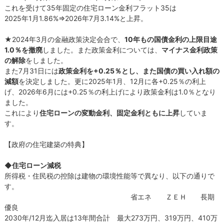
これを受けて35年固定の住宅ローン金利フラット35は
2025年1月1.86%⇒2026年7月3.14%と上昇。
★2024年3月の金融政策決定会合で、
10年もの国債金利の上限目途
1.0％を撤廃
しました。また政策金利については、
マイナス金利政策
の解除
をしました。
また7月31日には
政策金利を+0.25％とし、また国債の買い入れ額の
減額
を決定しました。更に2025年1月、12月に各+0.25％の利上
げ、2026年6月には+0.25％の利上げにより政策金利は1.0％となり
ました。
これにより
住宅ローンの変動金利、固定金利ともに上昇
していま
す。
【政府の住宅建築の特典】
◆住宅ローン減税
所得税・住民税の控除は建物の環境性能等で異なり、以下の通りで
す。
省エネ ＺＥＨ 長期
優良
2030年/12月迄入居は13年間合計 最大273万円、319万円、410万