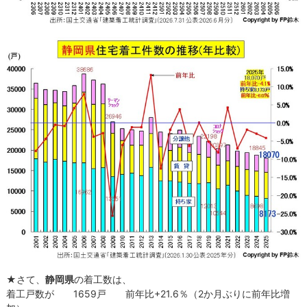
★さて、
静岡県
の着工数は、
着工戸数が 1659戸 前年比+21.6％（2か月ぶりに前年比増