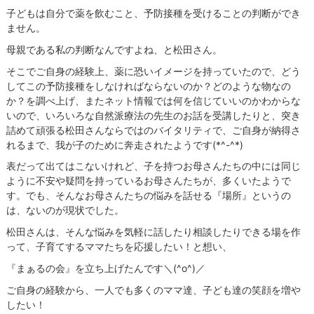
子どもは自分で薬を飲むこと、予防接種を受けることの判断ができ
ません。
母親である私の判断なんですよね、と松田さん。
そこでご自身の経験上、薬に恐いイメージを持っていたので、どう
してこの予防接種をしなければならないのか？どのような物なの
か？を調べ上げ、またネット情報では何を信じていいのかわからな
いので、いろいろな自然派療法の先生のお話を受講したりと、突き
詰めて頑張る松田さんならではのバイタリティで、ご自身が納得さ
れるまで、我が子のために奔走されたようです(*^-^*)
表だって出てはこないけれど、子を持つお母さんたちの中には同じ
ように不安や疑問を持っているお母さんたちが、多くいたようで
す。でも、そんなお母さんたちの悩みを話せる『場所』というの
は、ないのが現状でした。
松田さんは、そんな悩みを気軽に話したり相談したりできる場を作
って、子育てするママたちを応援したい！と想い、
『まぁるの会』を立ち上げたんです＼(^o^)／
ご自身の経験から、一人でも多くのママ達、子ども達の笑顔を増や
したい！