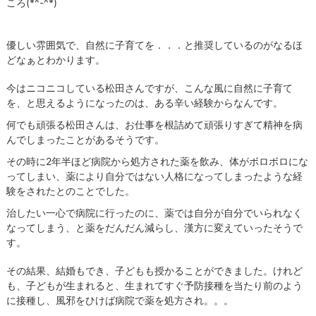
ころ(*^-^*)
優しい雰囲気で、自然に子育てを．．．と推奨しているのがなるほ
どなぁとわかります。
今はニコニコしている松田さんですが、こんな風に自然に子育て
を、と思えるようになったのは、ある辛い経験からなんです。
何でも頑張る松田さんは、お仕事を根詰めて頑張りすぎて精神を病
んでしまったことがあるそうです。
その時に2年半ほど病院から処方された薬を飲み、体がボロボロにな
ってしまい、薬により自分ではない人格になってしまったような経
験をされたとのことでした。
治したい一心で病院に行ったのに、薬では自分が自分でいられなく
なってしまう、と薬をだんだん減らし、漢方に変えていったそうで
す。
その結果、結婚もでき、子どもも授かることができました。けれど
も、子どもが生まれると、生まれてすぐ予防接種を当たり前のよう
に接種し、風邪をひけば病院で薬を処方され。。。