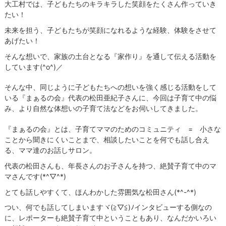
大工村では、子どもたちのキラキラした笑顔をたくさん作っていき
たい！
未来を担う、子どもたちが笑顔になれるような経験、体験をさせて
あげたい！
そんな想いで、家族の土台となる『家作り』を通して伝える活動を
しています(^o^)／
そんな中、同じように子どもたちへの想いを強く感じる活動をして
いる『まぁるの会』代表の松田亜紀子さんに、今回は子育て中の悩
み、より自然な体想いの子育て法などをお伺いしてきました。
『まぁるの会』とは、子育てママのためのコミュニティ = 小さな
ことから聞きにくいことまで、相談したいことを何でも話し合え
る、ママ達のお話しサロン。
代表の松田さんも、年長さんのお子さんを持つ、絶賛子育て中のマ
マさんです(*^▽^*)
とても話しやすくて、ほんわかした雰囲気な松田さん(*^-^*)
つい、何でも話してしまいますヾ(≧▽≦)ﾉインタビューする側なの
に、レポーターも絶賛子育て中ということもあり、なんだかいろい