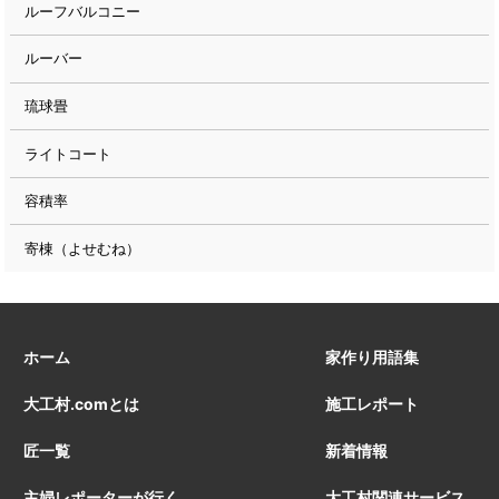
ルーフバルコニー
ルーバー
琉球畳
ライトコート
容積率
寄棟（よせむね）
ホーム
家作り用語集
大工村.comとは
施工レポート
匠一覧
新着情報
主婦レポーターが行く
大工村関連サービス