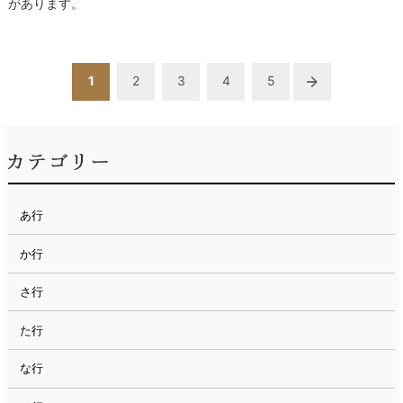
があります。
1
2
3
4
5
あ行
か行
さ行
た行
な行