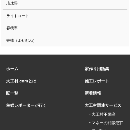
琉球畳
ライトコート
容積率
寄棟（よせむね）
ホーム
家作り用語集
大工村.comとは
施工レポート
匠一覧
新着情報
主婦レポーターが行く
大工村関連サービス
大工村不動産
マネーの相談窓口