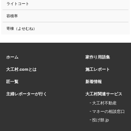
ライトコート
容積率
寄棟（よせむね）
ホーム
家作り用語集
大工村.comとは
施工レポート
匠一覧
新着情報
主婦レポーターが行く
大工村関連サービス
大工村不動産
マネーの相談窓口
投げ餅.jp