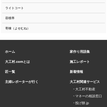
ライトコート
容積率
寄棟（よせむね）
ホーム
家作り用語集
大工村.comとは
施工レポート
匠一覧
新着情報
主婦レポーターが行く
大工村関連サービス
大工村不動産
マネーの相談窓口
投げ餅.jp