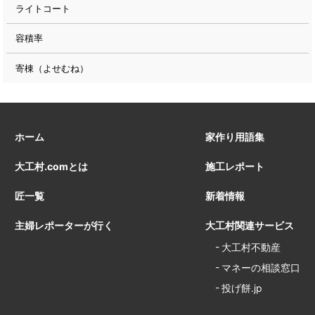
ライトコート
容積率
寄棟（よせむね）
ホーム
家作り用語集
大工村.comとは
施工レポート
匠一覧
新着情報
主婦レポーターが行く
大工村関連サービス
大工村不動産
マネーの相談窓口
投げ餅.jp