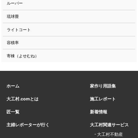
ルーバー
琉球畳
ライトコート
容積率
寄棟（よせむね）
ホーム
家作り用語集
大工村.comとは
施工レポート
匠一覧
新着情報
主婦レポーターが行く
大工村関連サービス
大工村不動産