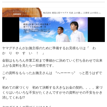
ヤマグチさんがお施主様のために準備するお見積もりは『 わ
か り や す い ！ 』
金額はもちろん作業工程まで事細かに決めていく打ち合わせで出来
上がる資料を見たら一目瞭然です。
この資料をもらったお施主さんは "へーーーっ" っと思うはずで
す。
初めての家づくり 初めて決断する大きなお金の契約。。。。家づ
くりはいろいろな不安がたくさんですがその資料がその不安をかき
消してくれる!?