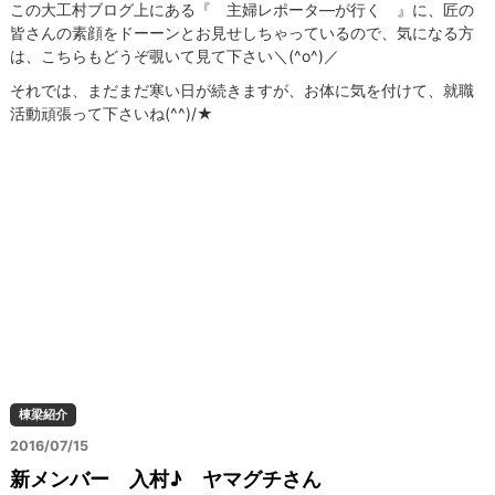
この大工村ブログ上にある『 主婦レポータ―が行く 』に、匠の
皆さんの素顔をドーーンとお見せしちゃっているので、気になる方
は、こちらもどうぞ覗いて見て下さい＼(^o^)／
それでは、まだまだ寒い日が続きますが、お体に気を付けて、就職
活動頑張って下さいね(^^)/★
棟梁紹介
2016/07/15
新メンバー 入村♪ ヤマグチさん