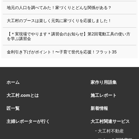
地元の人口を調べてみた！家づくりとどんな関係がある？
大工村のブースは楽しく元気に家づくりを応援しました！
【＊実現場でやります＊講習会のお知らせ】第2回電動工具の使い方
を学ぶ講習会
金利引き下げがポイント！〜子育て世代を応援！フラット35
ホーム
家作り用語集
大工村.comとは
施工レポート
匠一覧
新着情報
主婦レポーターが行く
大工村関連サービス
大工村不動産