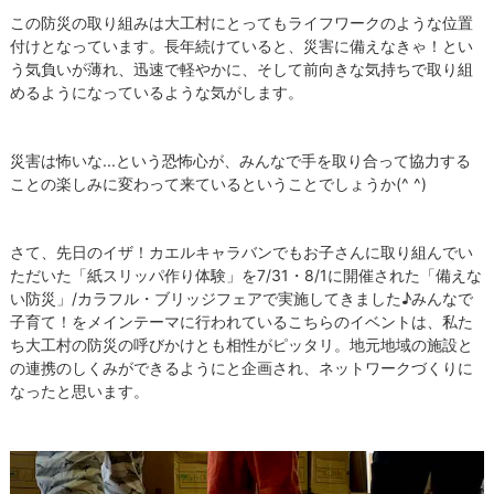
この防災の取り組みは大工村にとってもライフワークのような位置
付けとなっています。長年続けていると、災害に備えなきゃ！とい
う気負いが薄れ、迅速で軽やかに、そして前向きな気持ちで取り組
めるようになっているような気がします。
災害は怖いな...という恐怖心が、みんなで手を取り合って協力する
ことの楽しみに変わって来ているということでしょうか(^ ^)
さて、先日のイザ！カエルキャラバンでもお子さんに取り組んでい
ただいた「紙スリッパ作り体験」を7/31・8/1に開催された「備えな
い防災」/カラフル・ブリッジフェアで実施してきました♪みんなで
子育て！をメインテーマに行われているこちらのイベントは、私た
ち大工村の防災の呼びかけとも相性がピッタリ。地元地域の施設と
の連携のしくみができるようにと企画され、ネットワークづくりに
なったと思います。