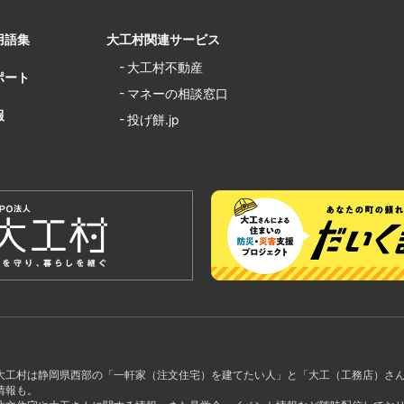
用語集
大工村関連サービス
大工村不動産
ポート
マネーの相談窓口
報
投げ餅.jp
大工村は静岡県西部の「一軒家（注文住宅）を建てたい人」と「大工（工務店）さ
情報も。