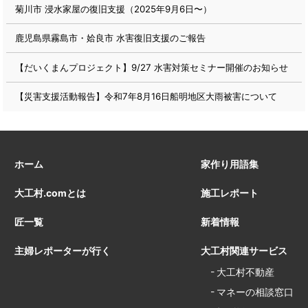
菊川市 浸水家屋の復旧支援（2025年9月6日〜）
鹿児島県霧島市・姶良市 水害復旧支援のご報告
【だいくまんプロジェクト】9/27 水害対策セミナー開催のお知らせ
【災害支援活動報告】令和7年8月16日船明地区大雨被害について
ホーム
家作り用語集
大工村.comとは
施工レポート
匠一覧
新着情報
主婦レポーターが行く
大工村関連サービス
大工村不動産
マネーの相談窓口