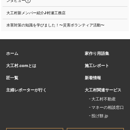
ンタビュー①
大工村新メンバー紹介♪村瀬工務店
水害対策の知識を学びました！〜災害ボランティア活動〜
ホーム
家作り用語集
大工村.comとは
施工レポート
匠一覧
新着情報
主婦レポーターが行く
大工村関連サービス
大工村不動産
マネーの相談窓口
投げ餅.jp