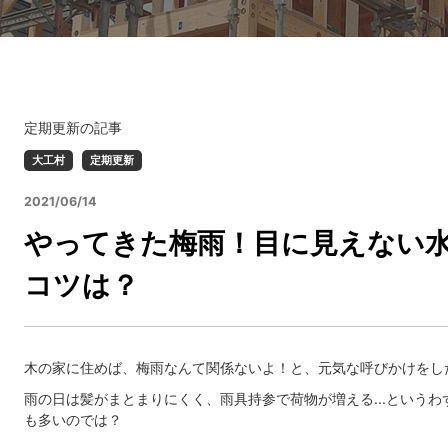
定期更新の記事
大工村
定期更新
2021/06/14
やってきた梅雨！目に見えない
コツは？
木の家に住めば、梅雨なんて関係ないよ！と、元気な呼びかけをし
雨の日は髪がまとまりにくく、雨具持参で荷物が増える...という
も多いのでは？