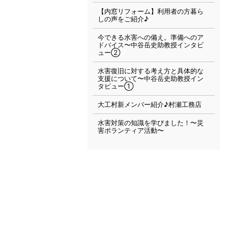
【内窓リフォーム】利用者の方暮ら
しの声をご紹介♪
今できる水害への備え。準備へのア
ドバイス〜中谷岳史助教授インタビ
ュー②
水害復旧に対する考え方と具体的な
支援について〜中谷岳史助教授イン
タビュー①
大工村新メンバー紹介♪村瀬工務店
水害対策の知識を学びました！〜災
害ボランティア活動〜