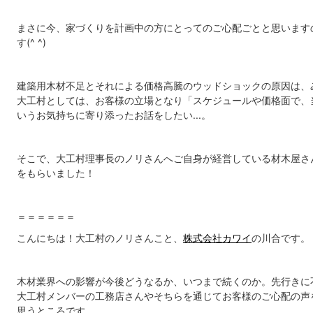
まさに今、家づくりを計画中の方にとってのご心配ごとと思います
す(^ ^)
建築用木材不足とそれによる価格高騰のウッドショックの原因は、
大工村としては、お客様の立場となり「スケジュールや価格面で、
いうお気持ちに寄り添ったお話をしたい...。
そこで、大工村理事長のノリさんへご自身が経営している材木屋さ
をもらいました！
＝＝＝＝＝＝
こんにちは！大工村のノリさんこと、
株式会社カワイ
の川合です。
木材業界への影響が今後どうなるか、いつまで続くのか。先行きに
大工村メンバーの工務店さんやそちらを通じてお客様のご心配の声
思うところです。