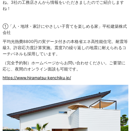
ね。3社の工務店さんから情報をいただきましたのでご紹介します
ね！
①「
人・地球・家計にやさしい子育てを楽しめる家」平松建築株式
会社
平均光熱費8800円の実データ付きの本格省エネ高性能住宅。耐震等
級3。許容応力度計算実施。震度7の繰り返しの地震に耐えられるコ
ーチパネルも採用しています。
（完全予約制）ホームページからお問い合わせください。ご要望に
応じ、夜間のオンライン面談も可能です。
https://www.hiramatsu-kenchiku.jp/