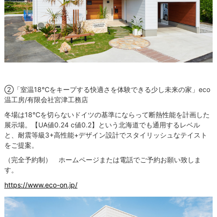
②「
室温18℃をキープする快適さを体験できる少し未来の家」eco
温工房/
有限会社
宮津工務店
冬場は18℃を切らないドイツの基準にならって断熱性能を計画した
展示場。【UA値0.24 c値0.2】という北海道でも通用するレベル
と、耐震等級3+高性能+デザイン設計でスタイリッシュなテイスト
をご提案。
（完全予約制） ホームページまたは電話でご予約お願い致しま
す。
https://www.eco-on.jp/