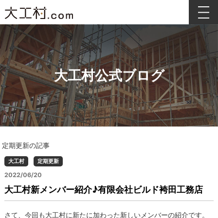
大工村公式ブログ
定期更新の記事
大工村
定期更新
2022/06/20
大工村新メンバー紹介♪有限会社ビルド袴田工務店
さて、今回も大工村に新たに加わった新しいメンバーの紹介です。