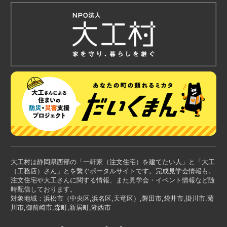
大工村は静岡県西部の「一軒家（注文住宅）を建てたい人」と「大工
（工務店）さん」とを繋ぐポータルサイトです。完成見学会情報も。
注文住宅や大工さんに関する情報、また見学会・イベント情報など随
時配信しております。
対象地域：浜松市（中央区,浜名区,天竜区）,磐田市,袋井市,掛川市,菊
川市,御前崎市,森町,新居町,湖西市