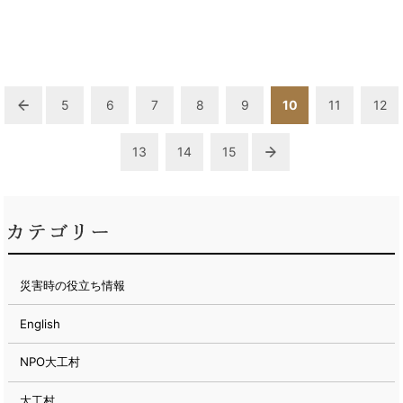
5
6
7
8
9
10
11
12
13
14
15
災害時の役立ち情報
English
NPO大工村
大工村