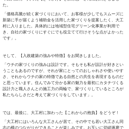
た。
「価格高騰が続く家づくりにおいて、お客様が少しでもスムーズに
新築に手が届くよう補助金を活用した家づくりを提案したく、大工
村に入りました。具体的には地域型住宅グリーン化事業が利用で
き、自社の家づくりにすぐにでも役立てて行けそうな点がよかった
です」。
そして、【入政建築の強みや特徴】をお聞きしました。
「ウチの家づくりの強みは設計です。そもそも私が設計が好きとい
うこともあるのですが、それが家にとってのおしゃれさや使いやす
さ、それからウチの家の特徴である自然との共生を表現するものだ
と思っています。住んでみて分かる家の魅力を最初にカタチづくる
設計力と職人さんとの施工力の両輪
で、家づくりしているところが
私たちらしさだと考えて家づくりをしています」。
では、最後に、大工村に加わった【これからの抱負】をどうぞ！
「大工村にはいろんな大工さんが居て、その中でも若い大工さん同
志の横のつながりができることが楽しみです。お互いに切磋琢磨で