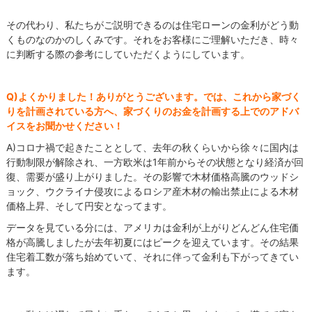
その代わり、私たちがご説明できるのは住宅ローンの金利がどう動
くものなのかのしくみです。それをお客様にご理解いただき、時々
に判断する際の参考にしていただくようにしています。
Q)よくかりました！ありがとうございます。では、これから家づく
りを計画されている方へ、家づくりのお金を計画する上でのアドバ
イスをお聞かせください！
A)コロナ禍で起きたこととして、去年の秋くらいから徐々に国内は
行動制限が解除され、
一方欧米は1年前からその状態となり経済が回
復、需要が盛り上がりました。その影響で木材価格高騰のウッドシ
ョック、ウクライナ侵攻によるロシア産木材の輸出禁止による木材
価格上昇、そして円安となってます。
データを見ている分には、アメリカは金利が上がりどんどん住宅価
格が高騰しましたが去年
初夏
にはピークを迎えています。その結果
住宅着工数が落ち始めていて、それに伴って金利も下がってきてい
ます。