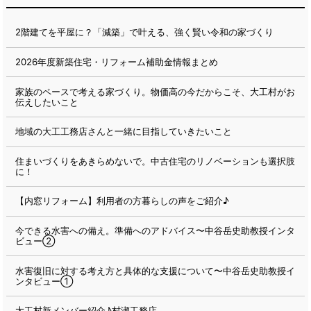
2階建てを平屋に？「減築」で叶える、強く賢い令和の家づくり
2026年度新築住宅・リフォーム補助金情報まとめ
家族のペースで考える家づくり。物価高の今だからこそ、大工村がお
伝えしたいこと
地域の大工工務店さんと一緒に目指していきたいこと
住まいづくりをあきらめないで。中古住宅のリノベーションも選択肢
に！
【内窓リフォーム】利用者の方暮らしの声をご紹介♪
今できる水害への備え。準備へのアドバイス〜中谷岳史助教授インタ
ビュー②
水害復旧に対する考え方と具体的な支援について〜中谷岳史助教授イ
ンタビュー①
大工村新メンバー紹介♪村瀬工務店