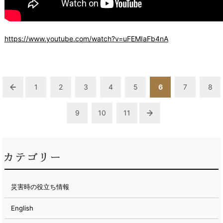
https://www.youtube.com/watch?v=uFEMIaFb4nA
1
2
3
4
5
6
7
8
9
10
11
災害時の役立ち情報
English