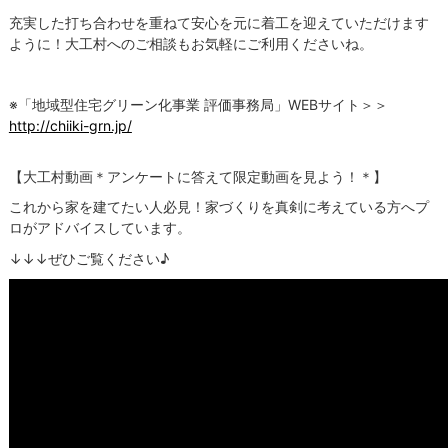
充実した打ち合わせを重ねて安心を元に着工を迎えていただけます
ように！大工村へのご相談もお気軽にご利用くださいね。
※「地域型住宅グリーン化事業 評価事務局」WEBサイト＞＞
http://chiiki-grn.jp/
【大工村動画＊アンケートに答えて限定動画を見よう！＊】
これから家を建てたい人必見！家づくりを真剣に考えている方へプ
ロがアドバイスしています。
↓↓↓ぜひご覧ください♪