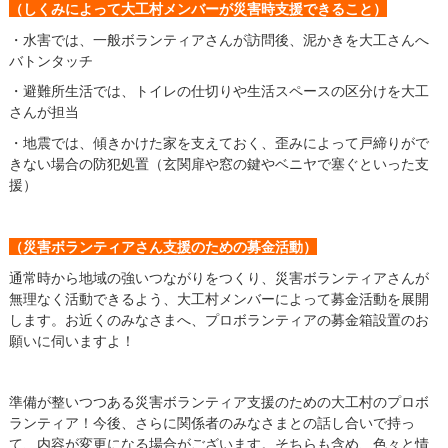
（しくみによって大工村メンバーが災害時支援できること）
・水害では、一般ボランティアさんが訪問後、泥かきを大工さんへ
バトンタッチ
・避難所生活では、トイレの仕切りや生活スペースの区分けを大工
さんが担当
・地震では、傾きかけた家を支えておく、歪みによって戸締りがで
きない場合の防犯処置（玄関扉や窓の鍵やベニヤで塞ぐといった支
援）
（災害ボランティアさん支援のための募金活動）
通常時から地域の強いつながりをつくり、災害ボランティアさんが
無理なく活動できるよう、大工村メンバーによって募金活動を展開
します。お近くのみなさまへ、プロボランティアの募金箱設置のお
願いに伺いますよ！
準備が整いつつある災害ボランティア支援のための大工村のプロボ
ランティア！今後、さらに関係者のみなさまとの話し合いで持っ
て、内容が変更になる場合がございます。そちらも含め、色々と情