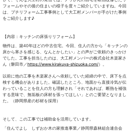
フォームやその後の住まいの様子を度々ご紹介していますね。今回
は、プチリフォーム工事事例として大工村メンバーが手がけた事例
をご紹介します♪
【内容：キッチンの床張りリフォーム】
物件は、築40年ほどの中古住宅。今回、住人の方から「キッチンの
床から寒さを感じる、なんとかしたい」との声がご依頼のきっかけ
でした。工事を担当したのは、大工村メンバーの株式会社木楽家さ
ん（磐田市／
https://www.kirakuya-shizuoka.com/
）。
以前に他の工事を木楽家さんへ依頼していた経緯の中で、床下を点
検する機会がありました。確認したところ、地面から直接冷気が伝
わっていることを住人の方も理解され「それであれば、断熱を補強
する意味で、無垢板の床材を張ってほしい」とのご要望となりまし
た。（静岡県産の杉材を採用）
そして、この工事では補助金を活用しています。
「住んでよし しずおか木の家推進事業／静岡県森林組合連合会