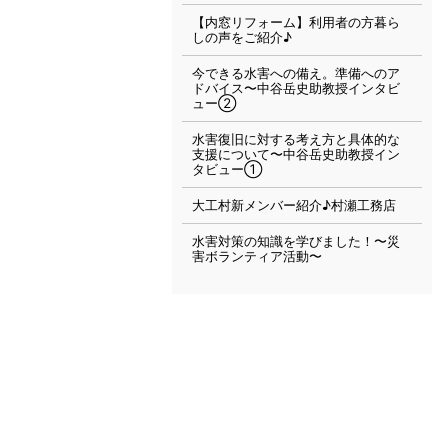
【内窓リフォーム】利用者の方暮ら
しの声をご紹介♪
今できる水害への備え。準備へのア
ドバイス〜中谷岳史助教授インタビ
ュー②
水害復旧に対する考え方と具体的な
支援について〜中谷岳史助教授イン
タビュー①
大工村新メンバー紹介♪村瀬工務店
水害対策の知識を学びました！〜災
害ボランティア活動〜