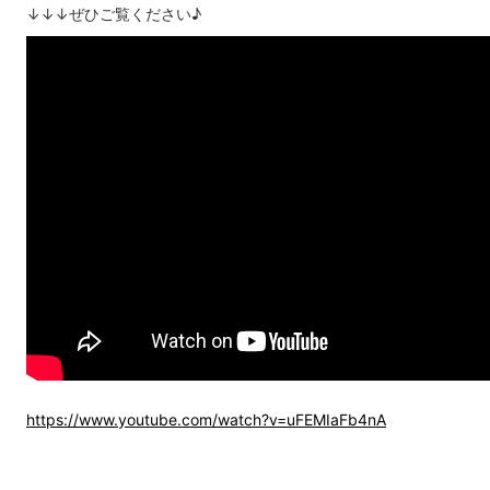
↓↓↓ぜひご覧ください♪
https://www.youtube.com/watch?v=uFEMIaFb4nA