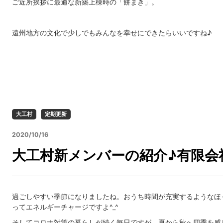
ご近所挨拶に最適な新築上棟時の「餅まき」。
遠州地方の文化で少しでもみんなを幸せにできたらいいですね♪
大工村
定期更新
2020/10/16
大工村新メンバーの紹介♪有限会
過ごしやすい季節になりましたね。おうち時間が充実するようなほ
ってエネルギーチャージですよ^_^
そしてコロナ対策の暮らしが続く毎日ですが、夏から秋へ四季を感