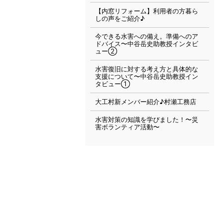
【内窓リフォーム】利用者の方暮ら
しの声をご紹介♪
今できる水害への備え。準備へのア
ドバイス〜中谷岳史助教授インタビ
ュー②
水害復旧に対する考え方と具体的な
支援について〜中谷岳史助教授イン
タビュー①
大工村新メンバー紹介♪村瀬工務店
水害対策の知識を学びました！〜災
害ボランティア活動〜