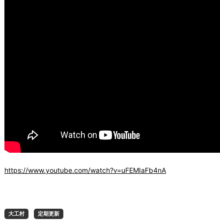
https://www.youtube.com/watch?v=uFEMIaFb4nA
大工村
定期更新