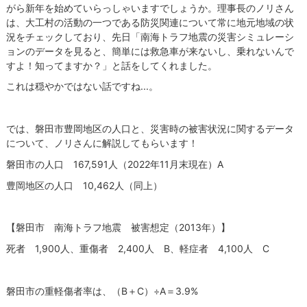
がら新年を始めていらっしゃいますでしょうか。理事長のノリさん
は、大工村の活動の一つである防災関連について常に地元地域の状
況をチェックしており、先日「南海トラフ地震の災害シミュレーシ
ョンのデータを見ると、簡単には救急車が来ないし、乗れないんで
すよ！知ってますか？」と話をしてくれました。
これは穏やかではない話ですね...。
では、磐田市豊岡地区の人口と、災害時の被害状況に関するデータ
について、ノリさんに解説してもらいます！
磐田市の人口 167,591人（2022年11月末現在）A
豊岡地区の人口 10,462人（同上）
【磐田市 南海トラフ地震 被害想定（2013年）】
死者 1,900人、重傷者 2,400人 B、軽症者 4,100人 C
磐田市の重軽傷者率は、（B＋C）÷A＝3.9%