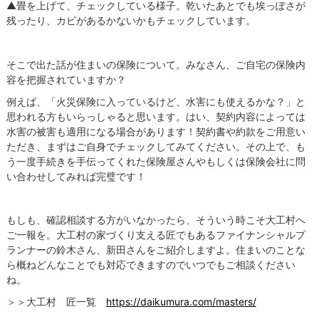
▲畳を上げて、チェックしている様子。乾いたあとでも埃っぽさが
残ったり、カビがあるかないかもチェックしています。
そこで出た話が住まいの保険について。みなさん、ご自宅の保険内
容を把握されていますか？
例えば、
「火災保険に入っているけど、水害にも使えるかな？」
と
思われる方もいらっしゃると思います。はい、契約内容によっては
水害の被害も適用になる場合があります！契約書や約款をご用意い
ただき、まずはご自身でチェックしてみてください。その上で、も
う一度手続きを手伝ってくれた保険屋さんやもしくは保険会社に問
い合わせしてみれば完璧です！
もしも、確認相談する方がいなかったら、そういう時こそ大工村へ
ご一報を。大工村の家づくり支える匠でもあるファイナンシャルプ
ランナーの鈴木さん、新田さんをご紹介しますよ。住まいのことな
ら概ねどんなことでも対応できますのでいつでもご相談ください
ね。
＞＞大工村 匠一覧
https://daikumura.com/masters/