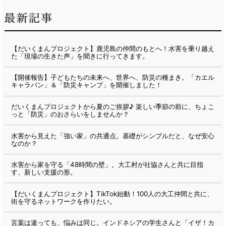
【だいくまんプロジェクト】鹿児島の仲間のもとへ！水害を乗り越え
た「現場の生きた声」を聞きに行ってきます。
【開催報告】子どもたちの未来へ、世界へ、防災の種まき。「カエル
キャラバン」＆「防災キャンプ」を開催しました！
だいくまんプロジェクトから夏のご挨拶♪ 楽しい季節の前に、ちょこ
っと「防災」のおさらいをしませんか？
水害から見えた「強い家」の共通点。基礎がシンプルだと、なぜ安心
なのか？
水害から家を守る「48時間の壁」。大工村が社協さんと共に目指
す、新しい支援の形。
【だいくまんプロジェクト】TikTok始動！100人の大工仲間と共に、
街を守るネットワークを作りたい。
言葉は違っても、悩みは同じ。インドネシアの学生さんと「イザ！カ